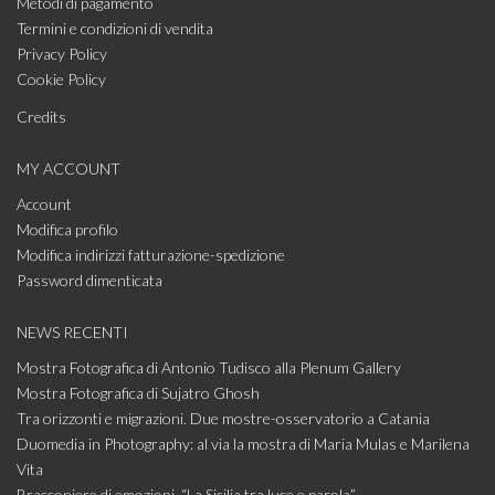
Metodi di pagamento
Termini e condizioni di vendita
Privacy Policy
Cookie Policy
Credits
MY ACCOUNT
Account
Modifica profilo
Modifica indirizzi fatturazione-spedizione
Password dimenticata
NEWS RECENTI
Mostra Fotografica di Antonio Tudisco alla Plenum Gallery
Mostra Fotografica di Sujatro Ghosh
Tra orizzonti e migrazioni. Due mostre-osservatorio a Catania
Duomedia in Photography: al via la mostra di Maria Mulas e Marilena
Vita
Bracconiere di emozioni, “La Sicilia tra luce e parola”