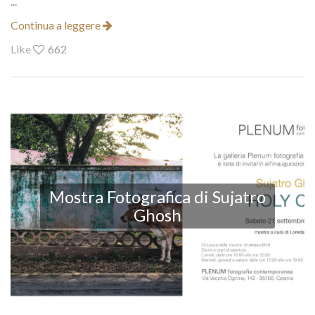
...
Continua a leggere
Like
662
Mostra Fotografica di Sujatro
Ghosh