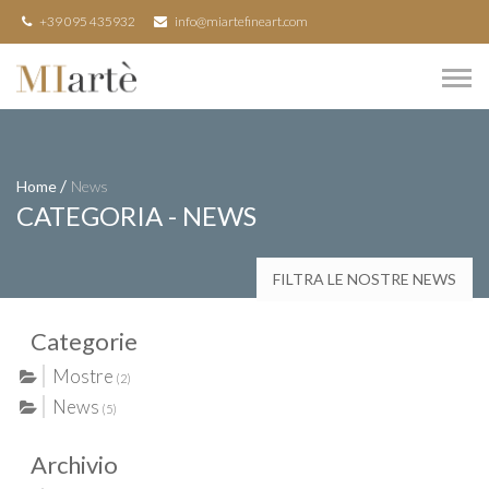
+39 095 435932
info@miartefineart.com
/
Home
News
CATEGORIA - NEWS
FILTRA LE NOSTRE NEWS
Categorie
Mostre
(2)
News
(5)
Archivio