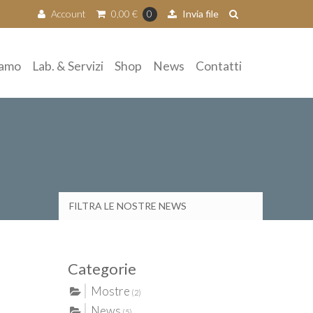
Account
0,00
€
Invia file
0
iamo
Lab. & Servizi
Shop
News
Contatti
FILTRA LE NOSTRE NEWS
Categorie
Mostre
(2)
News
(5)