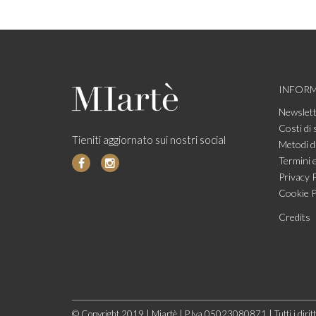
INFORM
Newslet
Costi di 
Tieniti aggiornato sui nostri social
Metodi d
Termini e
Privacy P
Cookie P
Credits
© Copyright 2019 | Miartè | P.Iva 05023080871 | Tutti i diritti