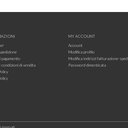
AZIONI
MY ACCOUNT
ter
Account
spedizione
Modifica profilo
i pagamento
Modifica indirizzi fatturazione-sped
 condizioni di vendita
Password dimenticata
olicy
olicy
 riservati.