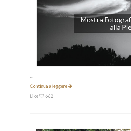
Mostra Fotograf
alla P
...
Continua a leggere
Like
662