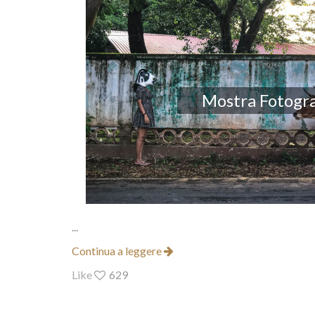
Mostra Fotogra
...
Continua a leggere
Like
629