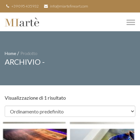
+39 095 435932
info@miartefineart.com
/
Home
Prodotto
ARCHIVIO -
Visualizzazione di 1 risultato