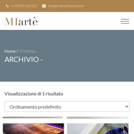
+39 095 435932
info@miartefineart.com
/
Home
Prodotto
ARCHIVIO -
Visualizzazione di 1 risultato